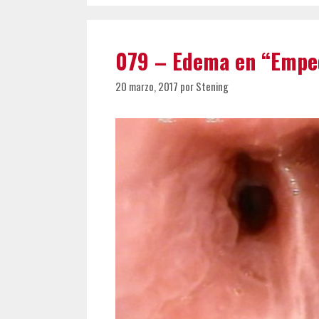
079 – Edema en “Empe
20 marzo, 2017
por
Stening