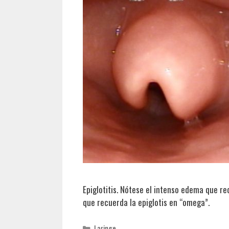
Epiglotitis. Nótese el intenso edema que r
que recuerda la epiglotis en “omega”.
Categorías
Laringe