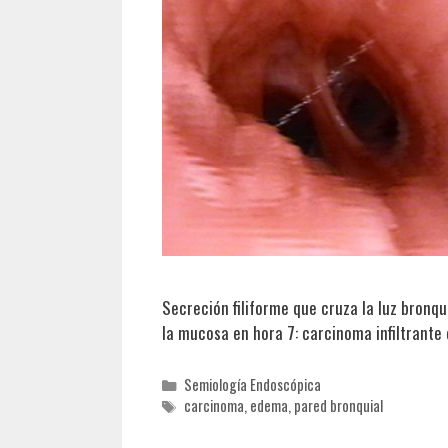
Secreción filiforme que cruza la luz bronq
la mucosa en hora 7: carcinoma infiltrante 
Categorías
Semiología Endoscópica
Etiquetas
carcinoma
,
edema
,
pared bronquial