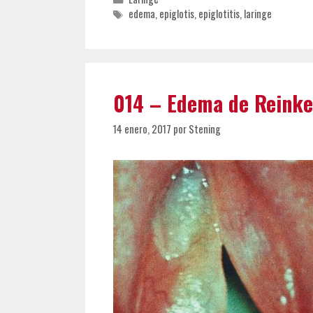
Etiquetas
edema
,
epiglotis
,
epiglotitis
,
laringe
014 – Edema de Reinke
14 enero, 2017
por
Stening