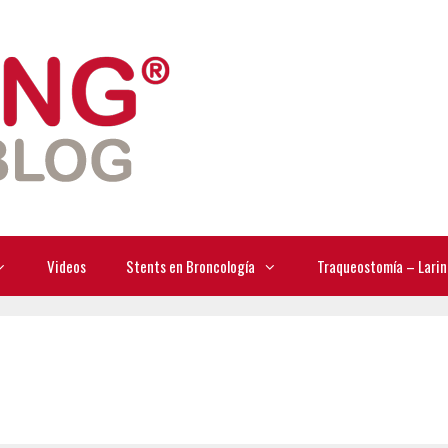
Videos
Stents en Broncología
Traqueostomía – Larin