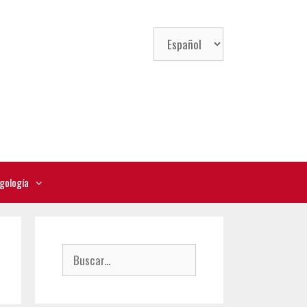
Elegir
un
idioma
gología
Buscar: