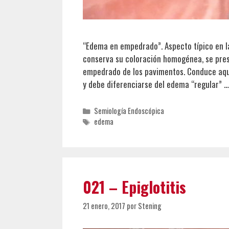
“Edema en empedrado”. Aspecto típico en l
conserva su coloración homogénea, se prese
empedrado de los pavimentos. Conduce aquí
y debe diferenciarse del edema “regular” 
Categorías
Semiología Endoscópica
Etiquetas
edema
021 – Epiglotitis
21 enero, 2017
por
Stening