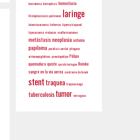
hemostasia
hematoma
hemoptisis
laringe
Histoplasmosis pulmonar
leiomiosarcoma
linfomas
lipoma traqueal
liposarcoma
malacias
malformaciones
neoplasia
metástasis
ostoma
papiloma
parálisis cordal
pliegues
Pólipo
aritenoepiglóticos
pseudopólipo
quemadura
quiste
Reinke
quiste laríngeo
sangre en la via aerea
sindrome de brock
stent
traquea
traquea ciega
tumor
tuberculosis
verrugoso