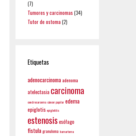
(7)
Tumores y carcinomas
(34)
Tutor de ostoma
(2)
Etiquetas
adenocarcinoma
adenoma
carcinoma
atelectasia
edema
condrosarcoma
cáncer papilar
epiglotis
epiglotitis
estenosis
esófago
fistula
granuloma
hamartoma