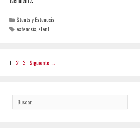
fácilmente.
Categorías
Stents y Estenosis
Etiquetas
estenosis
,
stent
Página
Página
Página
1
2
3
Siguiente
→
Buscar: