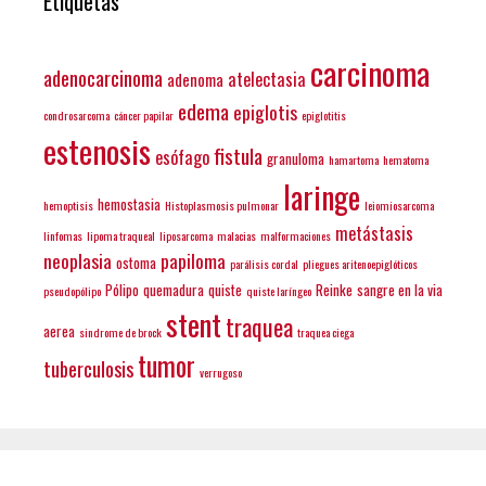
Etiquetas
carcinoma
adenocarcinoma
atelectasia
adenoma
edema
epiglotis
condrosarcoma
cáncer papilar
epiglotitis
estenosis
fistula
esófago
granuloma
hamartoma
hematoma
laringe
hemostasia
hemoptisis
Histoplasmosis pulmonar
leiomiosarcoma
metástasis
linfomas
lipoma traqueal
liposarcoma
malacias
malformaciones
neoplasia
papiloma
ostoma
parálisis cordal
pliegues aritenoepiglóticos
Pólipo
quemadura
quiste
Reinke
sangre en la via
pseudopólipo
quiste laríngeo
stent
traquea
aerea
sindrome de brock
traquea ciega
tumor
tuberculosis
verrugoso