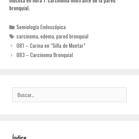
mucosa en hora 7: carcinoma infiltrante de la pared
bronquial.
Categorías
Semiología Endoscópica
Etiquetas
carcinoma
,
edema
,
pared bronquial
081 – Carina en “Silla de Montar”
083 – Carcinoma Bronquial
Buscar:
Índice