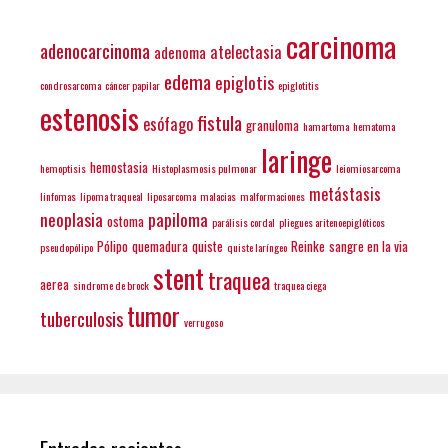
carcinoma
adenocarcinoma
atelectasia
adenoma
edema
epiglotis
condrosarcoma
cáncer papilar
epiglotitis
estenosis
fistula
esófago
granuloma
hamartoma
hematoma
laringe
hemostasia
hemoptisis
Histoplasmosis pulmonar
leiomiosarcoma
metástasis
linfomas
lipoma traqueal
liposarcoma
malacias
malformaciones
neoplasia
papiloma
ostoma
parálisis cordal
pliegues aritenoepiglóticos
Pólipo
quemadura
quiste
Reinke
sangre en la via
pseudopólipo
quiste laríngeo
stent
traquea
aerea
sindrome de brock
traquea ciega
tumor
tuberculosis
verrugoso