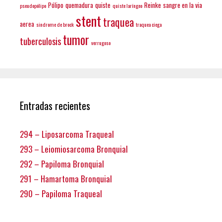
Pólipo
quemadura
quiste
Reinke
sangre en la via
pseudopólipo
quiste laríngeo
stent
traquea
aerea
sindrome de brock
traquea ciega
tumor
tuberculosis
verrugoso
Entradas recientes
294 – Liposarcoma Traqueal
293 – Leiomiosarcoma Bronquial
292 – Papiloma Bronquial
291 – Hamartoma Bronquial
290 – Papiloma Traqueal