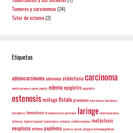
Tumores y carcinomas
(34)
Tutor de ostoma
(2)
Etiquetas
carcinoma
adenocarcinoma
atelectasia
adenoma
edema
epiglotis
condrosarcoma
cáncer papilar
epiglotitis
estenosis
fistula
esófago
granuloma
hamartoma
hematoma
laringe
hemostasia
hemoptisis
Histoplasmosis pulmonar
leiomiosarcoma
metástasis
linfomas
lipoma traqueal
liposarcoma
malacias
malformaciones
neoplasia
papiloma
ostoma
parálisis cordal
pliegues aritenoepiglóticos