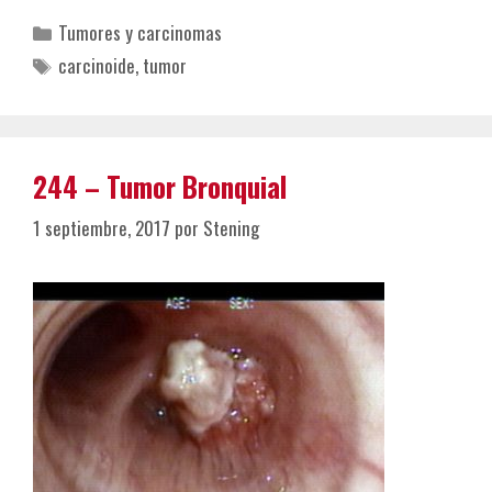
Categorías
Tumores y carcinomas
Etiquetas
carcinoide
,
tumor
244 – Tumor Bronquial
1 septiembre, 2017
por
Stening