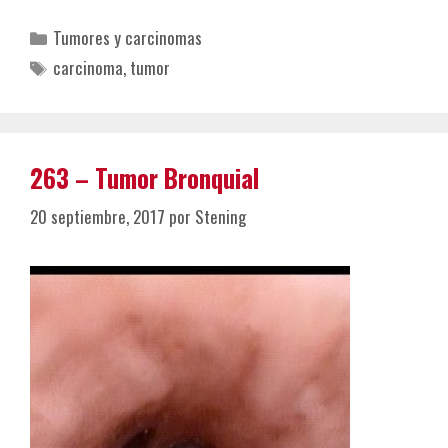
Categorías
Tumores y carcinomas
Etiquetas
carcinoma
,
tumor
263 – Tumor Bronquial
20 septiembre, 2017
por
Stening