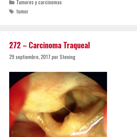
Categorías
Tumores y carcinomas
Etiquetas
tumor
272 – Carcinoma Traqueal
29 septiembre, 2017
por
Stening