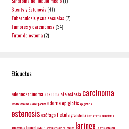
Síndrome del lóbulo medio
(1)
Stents y Estenosis
(41)
Tuberculosis y sus secuelas
(7)
Tumores y carcinomas
(34)
Tutor de ostoma
(2)
Etiquetas
carcinoma
adenocarcinoma
atelectasia
adenoma
edema
epiglotis
condrosarcoma
cáncer papilar
epiglotitis
estenosis
fistula
esófago
granuloma
hamartoma
hematoma
laringe
hemostasia
hemoptisis
Histoplasmosis pulmonar
leiomiosarcoma