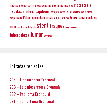
metástasis
linfomas
lipoma traqueal
liposarcoma
malacias
malformaciones
neoplasia
papiloma
ostoma
parálisis cordal
pliegues aritenoepiglóticos
Pólipo
quemadura
quiste
Reinke
sangre en la via
pseudopólipo
quiste laríngeo
stent
traquea
aerea
sindrome de brock
traquea ciega
tumor
tuberculosis
verrugoso
Entradas recientes
294 – Liposarcoma Traqueal
293 – Leiomiosarcoma Bronquial
292 – Papiloma Bronquial
291 – Hamartoma Bronquial