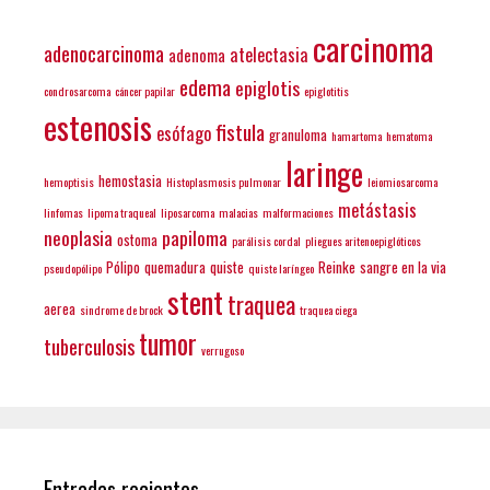
carcinoma
adenocarcinoma
atelectasia
adenoma
edema
epiglotis
condrosarcoma
cáncer papilar
epiglotitis
estenosis
fistula
esófago
granuloma
hamartoma
hematoma
laringe
hemostasia
hemoptisis
Histoplasmosis pulmonar
leiomiosarcoma
metástasis
linfomas
lipoma traqueal
liposarcoma
malacias
malformaciones
neoplasia
papiloma
ostoma
parálisis cordal
pliegues aritenoepiglóticos
Pólipo
quemadura
quiste
Reinke
sangre en la via
pseudopólipo
quiste laríngeo
stent
traquea
aerea
sindrome de brock
traquea ciega
tumor
tuberculosis
verrugoso
Entradas recientes