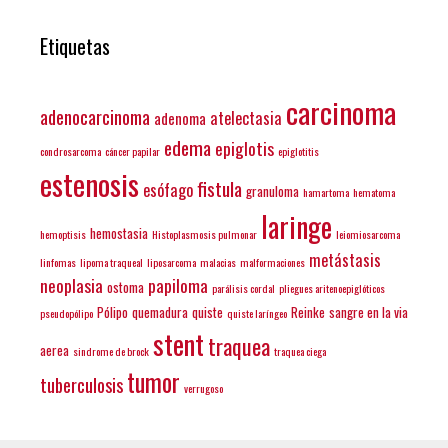
Etiquetas
carcinoma
adenocarcinoma
atelectasia
adenoma
edema
epiglotis
condrosarcoma
cáncer papilar
epiglotitis
estenosis
fistula
esófago
granuloma
hamartoma
hematoma
laringe
hemostasia
hemoptisis
Histoplasmosis pulmonar
leiomiosarcoma
metástasis
linfomas
lipoma traqueal
liposarcoma
malacias
malformaciones
neoplasia
papiloma
ostoma
parálisis cordal
pliegues aritenoepiglóticos
Pólipo
quemadura
quiste
Reinke
sangre en la via
pseudopólipo
quiste laríngeo
stent
traquea
aerea
sindrome de brock
traquea ciega
tumor
tuberculosis
verrugoso