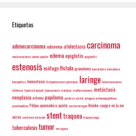
Etiquetas
carcinoma
adenocarcinoma
atelectasia
adenoma
edema
epiglotis
condrosarcoma
cáncer papilar
epiglotitis
estenosis
fistula
esófago
granuloma
hamartoma
hematoma
laringe
hemostasia
hemoptisis
Histoplasmosis pulmonar
leiomiosarcoma
metástasis
linfomas
lipoma traqueal
liposarcoma
malacias
malformaciones
neoplasia
papiloma
ostoma
parálisis cordal
pliegues aritenoepiglóticos
Pólipo
quemadura
quiste
Reinke
sangre en la via
pseudopólipo
quiste laríngeo
stent
traquea
aerea
sindrome de brock
traquea ciega
tumor
tuberculosis
verrugoso