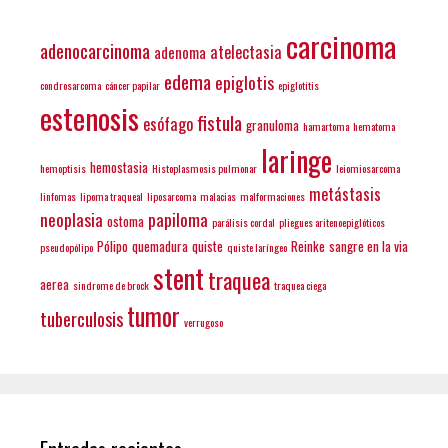
carcinoma
adenocarcinoma
atelectasia
adenoma
edema
epiglotis
condrosarcoma
cáncer papilar
epiglotitis
estenosis
fistula
esófago
granuloma
hamartoma
hematoma
laringe
hemostasia
hemoptisis
Histoplasmosis pulmonar
leiomiosarcoma
metástasis
linfomas
lipoma traqueal
liposarcoma
malacias
malformaciones
neoplasia
papiloma
ostoma
parálisis cordal
pliegues aritenoepiglóticos
Pólipo
quemadura
quiste
Reinke
sangre en la via
pseudopólipo
quiste laríngeo
stent
traquea
aerea
sindrome de brock
traquea ciega
tumor
tuberculosis
verrugoso