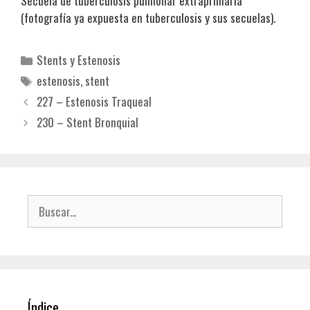
Secuela de tuberculosis pulmonar extraprimaria
(fotografía ya expuesta en tuberculosis y sus secuelas).
Categorías
Stents y Estenosis
Etiquetas
estenosis
,
stent
227 – Estenosis Traqueal
230 – Stent Bronquial
Buscar:
Índice