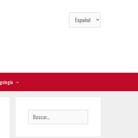
Elegir
un
idioma
gología
Buscar: