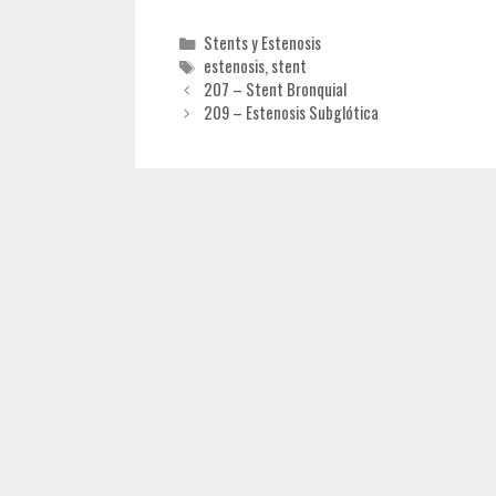
Categorías
Stents y Estenosis
Etiquetas
estenosis
,
stent
207 – Stent Bronquial
209 – Estenosis Subglótica