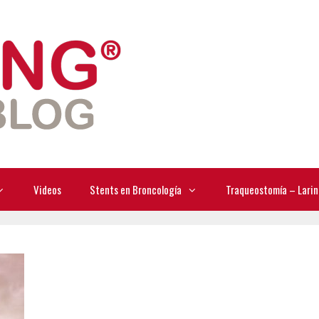
Videos
Stents en Broncología
Traqueostomía – Larin