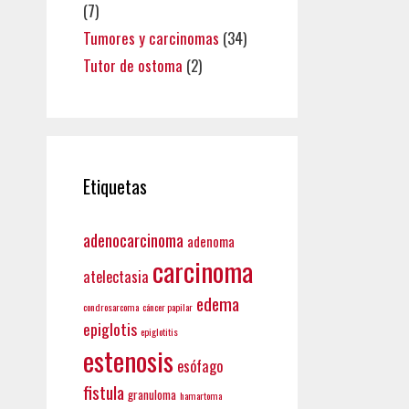
(7)
Tumores y carcinomas
(34)
Tutor de ostoma
(2)
Etiquetas
adenocarcinoma
adenoma
carcinoma
atelectasia
edema
condrosarcoma
cáncer papilar
epiglotis
epiglotitis
estenosis
esófago
fistula
granuloma
hamartoma