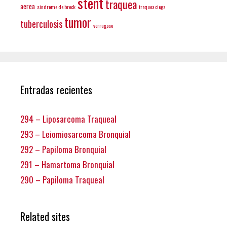
stent
traquea
aerea
sindrome de brock
traquea ciega
tumor
tuberculosis
verrugoso
Entradas recientes
294 – Liposarcoma Traqueal
293 – Leiomiosarcoma Bronquial
292 – Papiloma Bronquial
291 – Hamartoma Bronquial
290 – Papiloma Traqueal
Related sites