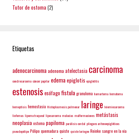
Tutor de ostoma
(2)
Etiquetas
carcinoma
adenocarcinoma
atelectasia
adenoma
edema
epiglotis
condrosarcoma
cáncer papilar
epiglotitis
estenosis
fistula
esófago
granuloma
hamartoma
hematoma
laringe
hemostasia
hemoptisis
Histoplasmosis pulmonar
leiomiosarcoma
metástasis
linfomas
lipoma traqueal
liposarcoma
malacias
malformaciones
neoplasia
papiloma
ostoma
parálisis cordal
pliegues aritenoepiglóticos
Pólipo
quemadura
quiste
Reinke
sangre en la via
pseudopólipo
quiste laríngeo