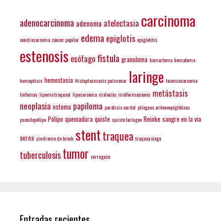
carcinoma
adenocarcinoma
atelectasia
adenoma
edema
epiglotis
condrosarcoma
cáncer papilar
epiglotitis
estenosis
fistula
esófago
granuloma
hamartoma
hematoma
laringe
hemostasia
hemoptisis
Histoplasmosis pulmonar
leiomiosarcoma
metástasis
linfomas
lipoma traqueal
liposarcoma
malacias
malformaciones
neoplasia
papiloma
ostoma
parálisis cordal
pliegues aritenoepiglóticos
Pólipo
quemadura
quiste
Reinke
sangre en la via
pseudopólipo
quiste laríngeo
stent
traquea
aerea
sindrome de brock
traquea ciega
tumor
tuberculosis
verrugoso
Entradas recientes