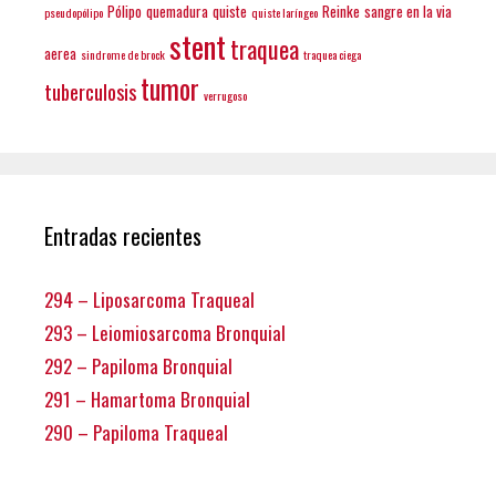
Pólipo
quemadura
quiste
Reinke
sangre en la via
pseudopólipo
quiste laríngeo
stent
traquea
aerea
sindrome de brock
traquea ciega
tumor
tuberculosis
verrugoso
Entradas recientes
294 – Liposarcoma Traqueal
293 – Leiomiosarcoma Bronquial
292 – Papiloma Bronquial
291 – Hamartoma Bronquial
290 – Papiloma Traqueal