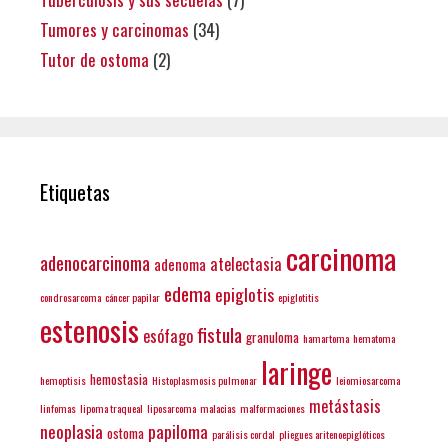
Tumores y carcinomas
(34)
Tutor de ostoma
(2)
Etiquetas
carcinoma
adenocarcinoma
atelectasia
adenoma
edema
epiglotis
condrosarcoma
cáncer papilar
epiglotitis
estenosis
fistula
esófago
granuloma
hamartoma
hematoma
laringe
hemostasia
hemoptisis
Histoplasmosis pulmonar
leiomiosarcoma
metástasis
linfomas
lipoma traqueal
liposarcoma
malacias
malformaciones
neoplasia
papiloma
ostoma
parálisis cordal
pliegues aritenoepiglóticos