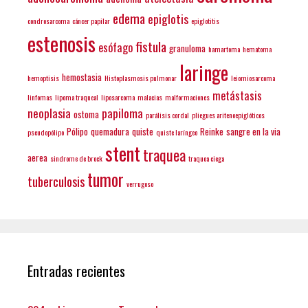
edema
epiglotis
condrosarcoma
cáncer papilar
epiglotitis
estenosis
fistula
esófago
granuloma
hamartoma
hematoma
laringe
hemostasia
hemoptisis
Histoplasmosis pulmonar
leiomiosarcoma
metástasis
linfomas
lipoma traqueal
liposarcoma
malacias
malformaciones
neoplasia
papiloma
ostoma
parálisis cordal
pliegues aritenoepiglóticos
Pólipo
quemadura
quiste
Reinke
sangre en la via
pseudopólipo
quiste laríngeo
stent
traquea
aerea
sindrome de brock
traquea ciega
tumor
tuberculosis
verrugoso
Entradas recientes