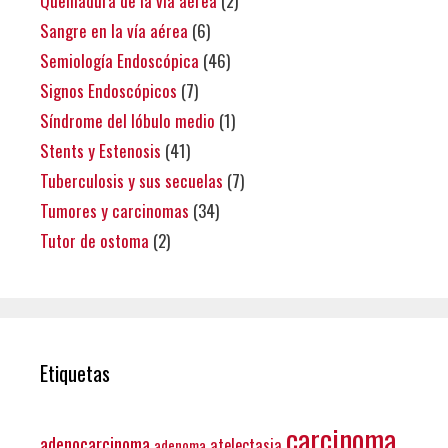
Quemadura de la vía aérea
(2)
Sangre en la vía aérea
(6)
Semiología Endoscópica
(46)
Signos Endoscópicos
(7)
Síndrome del lóbulo medio
(1)
Stents y Estenosis
(41)
Tuberculosis y sus secuelas
(7)
Tumores y carcinomas
(34)
Tutor de ostoma
(2)
Etiquetas
carcinoma
adenocarcinoma
atelectasia
adenoma