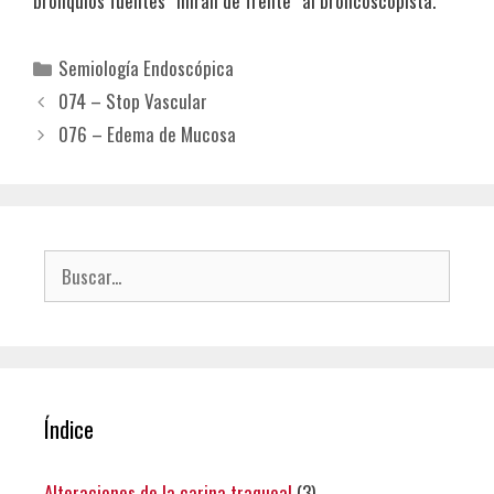
bronquios fuentes “miran de frente” al broncoscopista.
Categorías
Semiología Endoscópica
074 – Stop Vascular
076 – Edema de Mucosa
Buscar:
Índice
Alteraciones de la carina traqueal
(3)