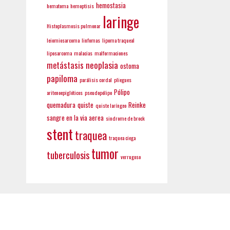
hemostasia
hematoma
hemoptisis
laringe
Histoplasmosis pulmonar
leiomiosarcoma
linfomas
lipoma traqueal
liposarcoma
malacias
malformaciones
neoplasia
metástasis
ostoma
papiloma
parálisis cordal
pliegues
Pólipo
aritenoepiglóticos
pseudopólipo
quemadura
quiste
Reinke
quiste laríngeo
sangre en la via aerea
sindrome de brock
stent
traquea
traquea ciega
tumor
tuberculosis
verrugoso