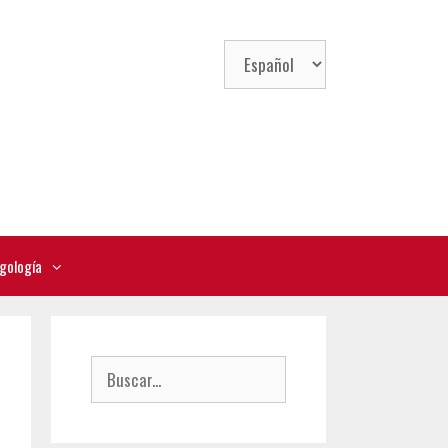
Elegir
un
idioma
gología
Buscar: