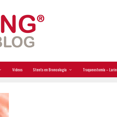
Videos
Stents en Broncología
Traqueostomía – Larin