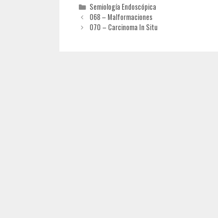
Categorías
Semiología Endoscópica
068 – Malformaciones
070 – Carcinoma In Situ