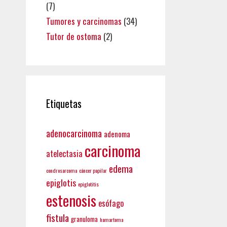
(7)
Tumores y carcinomas
(34)
Tutor de ostoma
(2)
Etiquetas
adenocarcinoma
adenoma
carcinoma
atelectasia
edema
condrosarcoma
cáncer papilar
epiglotis
epiglotitis
estenosis
esófago
fistula
granuloma
hamartoma