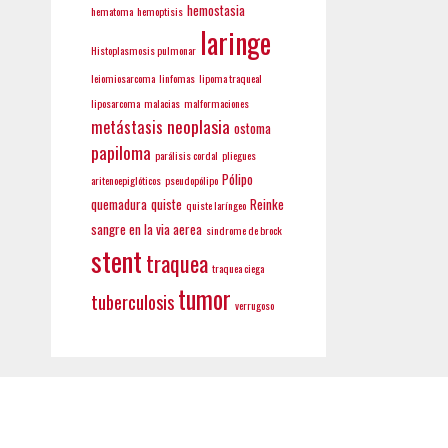
hemostasia
hematoma
hemoptisis
laringe
Histoplasmosis pulmonar
leiomiosarcoma
linfomas
lipoma traqueal
liposarcoma
malacias
malformaciones
neoplasia
metástasis
ostoma
papiloma
parálisis cordal
pliegues
Pólipo
aritenoepiglóticos
pseudopólipo
quemadura
quiste
Reinke
quiste laríngeo
sangre en la via aerea
sindrome de brock
stent
traquea
traquea ciega
tumor
tuberculosis
verrugoso