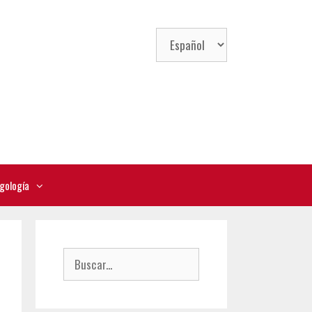
Elegir
un
idioma
gología
Buscar: