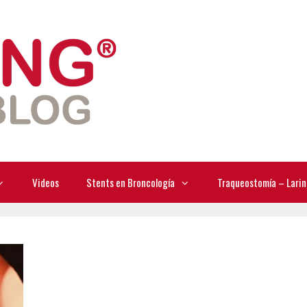
Videos
Stents en Broncología
Traqueostomía – Larin