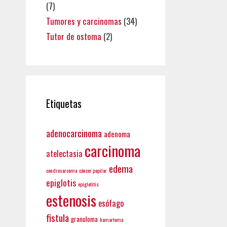
(7)
Tumores y carcinomas
(34)
Tutor de ostoma
(2)
Etiquetas
adenocarcinoma
adenoma
carcinoma
atelectasia
edema
condrosarcoma
cáncer papilar
epiglotis
epiglotitis
estenosis
esófago
fistula
granuloma
hamartoma