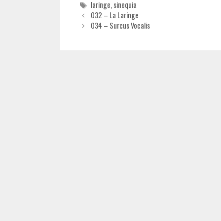
Etiquetas
laringe
,
sinequia
032 – La Laringe
034 – Surcus Vocalis