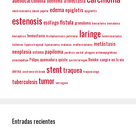
adenocarcinoma
atelectasia
adenoma
edema
epiglotis
condrosarcoma
cáncer papilar
epiglotitis
estenosis
fistula
esófago
granuloma
hamartoma
hematoma
laringe
hemostasia
hemoptisis
Histoplasmosis pulmonar
leiomiosarcoma
metástasis
linfomas
lipoma traqueal
liposarcoma
malacias
malformaciones
neoplasia
papiloma
ostoma
parálisis cordal
pliegues aritenoepiglóticos
Pólipo
quemadura
quiste
Reinke
sangre en la via
pseudopólipo
quiste laríngeo
stent
traquea
aerea
sindrome de brock
traquea ciega
tumor
tuberculosis
verrugoso
Entradas recientes