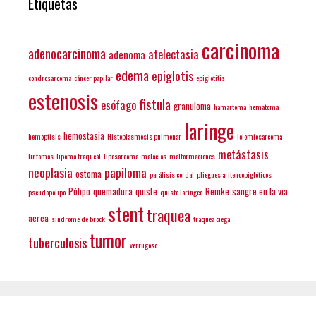
Etiquetas
carcinoma
adenocarcinoma
atelectasia
adenoma
edema
epiglotis
condrosarcoma
cáncer papilar
epiglotitis
estenosis
fistula
esófago
granuloma
hamartoma
hematoma
laringe
hemostasia
hemoptisis
Histoplasmosis pulmonar
leiomiosarcoma
metástasis
linfomas
lipoma traqueal
liposarcoma
malacias
malformaciones
neoplasia
papiloma
ostoma
parálisis cordal
pliegues aritenoepiglóticos
Pólipo
quemadura
quiste
Reinke
sangre en la via
pseudopólipo
quiste laríngeo
stent
traquea
aerea
sindrome de brock
traquea ciega
tumor
tuberculosis
verrugoso