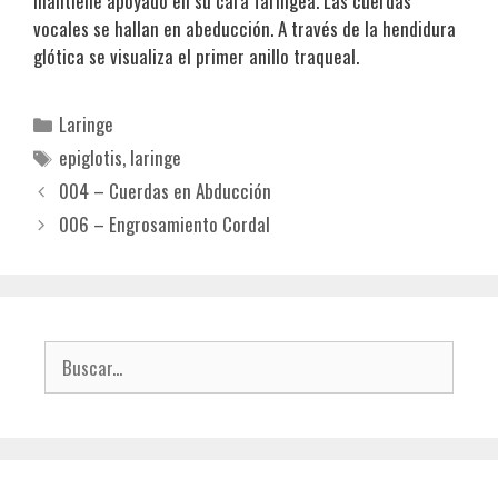
mantiene apoyado en su cara faríngea. Las cuerdas
vocales se hallan en abeducción. A través de la hendidura
glótica se visualiza el primer anillo traqueal.
Categorías
Laringe
Etiquetas
epiglotis
,
laringe
004 – Cuerdas en Abducción
006 – Engrosamiento Cordal
Buscar: